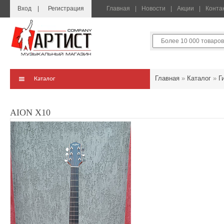
Вход
Регистрация
Главная
Новости
Акции
Конта
Главная
»
Каталог
»
Г
Каталог
AION X10