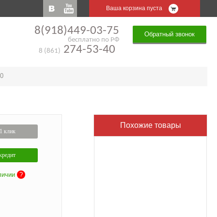
Ваша корзина пуста
8(918)449-03-75
Обратный звонок
бесплатно по РФ
274-53-40
8 (861)
10
Похожие товары
1 клик
кредит
личии
?