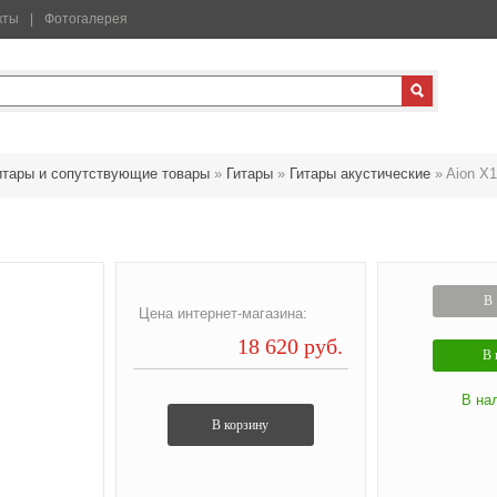
кты
Фотогалерея
итары и сопутствующие товары
»
Гитары
»
Гитары акустические
»
Aion X
В 
Цена интернет-магазина:
18 620 руб.
В 
В на
В корзину