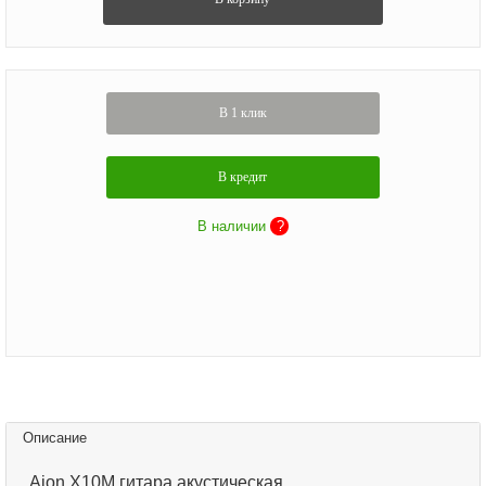
В 1 клик
В кредит
В наличии
?
Описание
Aion X10M гитара акустическая