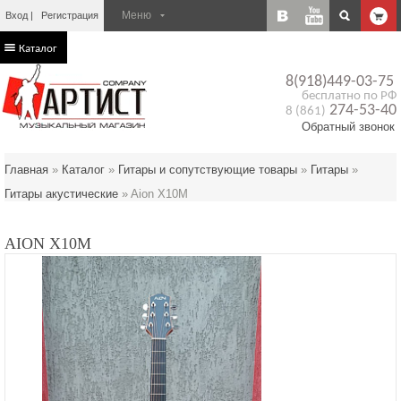
Вход
Регистрация
Каталог
8(918)449-03-75
бесплатно по РФ
274-53-40
8 (861)
Обратный звонок
Главная
»
Каталог
»
Гитары и сопутствующие товары
»
Гитары
»
Гитары акустические
»
Aion X10M
AION X10M