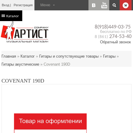
Вход
Регистрация
Каталог
8(918)449-03-75
бесплатно по РФ
274-53-40
8 (861)
Обратный звонок
Главная
»
Каталог
»
Гитары и сопутствующие товары
»
Гитары
»
Гитары акустические
»
Covenant 190D
COVENANT 190D