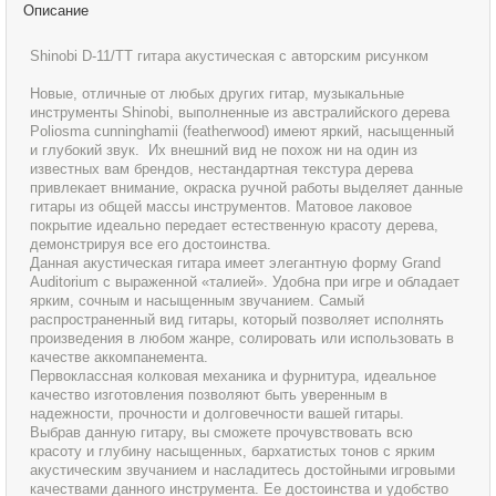
Описание
Shinobi D-11/TT гитара акустическая с авторским рисунком
Новые, отличные от любых других гитар, музыкальные
инструменты Shinobi, выполненные из австралийского дерева
Poliosma cunninghamii (featherwood) имеют яркий, насыщенный
и глубокий звук. Их внешний вид не похож ни на один из
известных вам брендов, нестандартная текстура дерева
привлекает внимание, окраска ручной работы выделяет данные
гитары из общей массы инструментов. Матовое лаковое
покрытие идеально передает естественную красоту дерева,
демонстрируя все его достоинства.
Данная акустическая гитара имеет элегантную форму Grand
Auditorium с выраженной «талией». Удобна при игре и обладает
ярким, сочным и насыщенным звучанием. Самый
распространенный вид гитары, который позволяет исполнять
произведения в любом жанре, солировать или использовать в
качестве аккомпанемента.
Первоклассная колковая механика и фурнитура, идеальное
качество изготовления позволяют быть уверенным в
надежности, прочности и долговечности вашей гитары.
Выбрав данную гитару, вы сможете прочувствовать всю
красоту и глубину насыщенных, бархатистых тонов с ярким
акустическим звучанием и насладитесь достойными игровыми
качествами данного инструмента. Ее достоинства и удобство