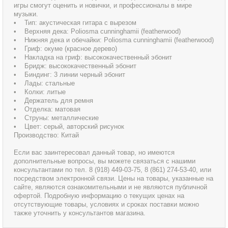
игры смогут оценить и новички, и профессионалы в мире
музыки.
• Тип: акустическая гитара с вырезом
• Верхняя дека: Poliosma cunninghamii (featherwood)
• Нижняя дека и обечайки: Poliosma cunninghamii (featherwood)
• Гриф: окуме (красное дерево)
• Накладка на гриф: высококачественный эбонит
• Бридж: высококачественный эбонит
• Биндинг: 3 линии черный эбонит
• Лады: стальные
• Колки: литые
• Держатель для ремня
• Отделка: матовая
• Струны: металлические
• Цвет: серый, авторский рисунок
Производство: Китай
Если вас заинтересовал данный товар, но имеются
дополнительные вопросы, вы можете связаться с нашими
консультантами по тел. 8 (918) 449-03-75, 8 (861) 274-53-40, или
посредством электронной связи. Цены на товары, указанные на
сайте, являются ознакомительными и не являются публичной
офертой. Подробную информацию о текущих ценах на
отсутствующие товары, условиях и сроках поставки можно
также уточнить у консультантов магазина.