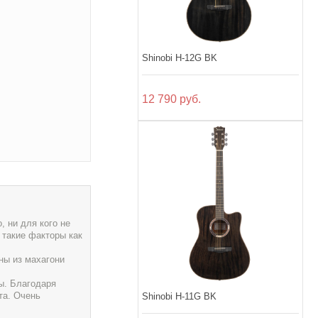
Shinobi H-12G BK
12 790 руб.
 ни для кого не
 такие факторы как
ны из махагони
ы. Благодаря
та. Очень
Shinobi H-11G BK