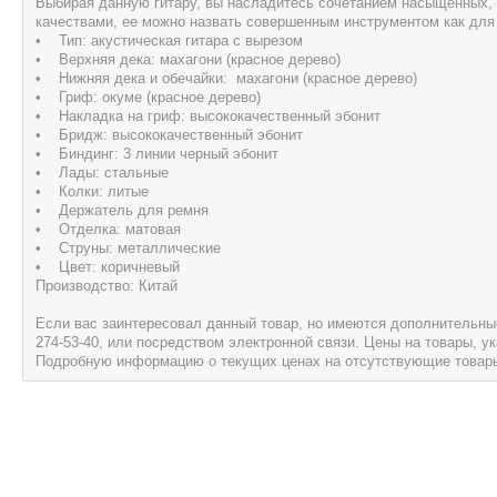
Выбирая данную гитару, вы насладитесь сочетанием насыщенных, 
качествами, ее можно назвать совершенным инструментом как для 
• Тип: акустическая гитара с вырезом
• Верхняя дека: махагони (красное дерево)
• Нижняя дека и обечайки: махагони (красное дерево)
• Гриф: окуме (красное дерево)
• Накладка на гриф: высококачественный эбонит
• Бридж: высококачественный эбонит
• Биндинг: 3 линии черный эбонит
• Лады: стальные
• Колки: литые
• Держатель для ремня
• Отделка: матовая
• Струны: металлические
• Цвет: коричневый
Производство: Китай
Если вас заинтересовал данный товар, но имеются дополнительные 
274-53-40, или посредством электронной связи. Цены на товары, 
Подробную информацию о текущих ценах на отсутствующие товары, 