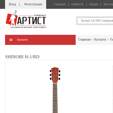
Вход
Регистрация
Главная
Новости
Акции
Конта
Главная
»
Каталог
»
Г
Каталог
SHINOBI H-1/RD