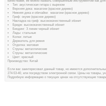
качествами, ее можно назвать совершенным инструментом как для 
• Тип: акустическая гитара с вырезом
• Верхняя дека: махагони (красное дерево)
• Нижняя дека и обечайки: махагони (красное дерево)
• Гриф: окуме (красное дерево)
• Накладка на гриф: высококачественный эбонит
• Бридж: высококачественный эбонит
• Биндинг: 3 линии черный эбонит
• Лады: стальные
• Колки: литые
• Держатель для ремня
• Отделка: матовая
• Струны: металлические
• Струны: металлические
• Цвет: красный
Производство: Китай
Если вас заинтересовал данный товар, но имеются дополнительные 
274-53-40, или посредством электронной связи. Цены на товары, 
Подробную информацию о текущих ценах на отсутствующие товары, 