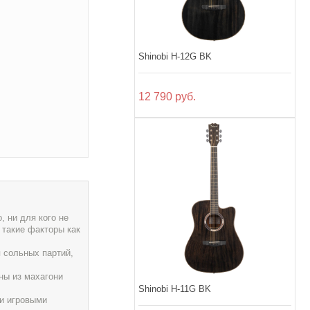
Shinobi H-12G BK
12 790 руб.
 ни для кого не
 такие факторы как
 сольных партий,
ны из махагони
Shinobi H-11G BK
и игровыми