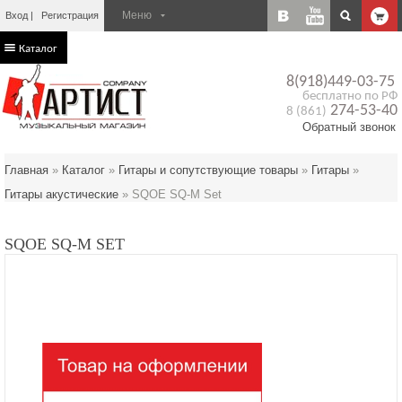
Вход
Регистрация
Каталог
8(918)449-03-75
бесплатно по РФ
274-53-40
8 (861)
Обратный звонок
Главная
»
Каталог
»
Гитары и сопутствующие товары
»
Гитары
»
Гитары акустические
»
SQOE SQ-M Set
SQOE SQ-M SET