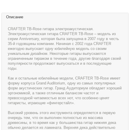
Описание
CRAFTER TB-Rose гитара электроакустическая.
Электроакустическая гитара CRAFTER TB-Rose – модель из
серии Anniversary, которая была запущена в 2007 году в честь
35-й годовщины компании. Начиная с 2002 года CRAFTER
ежегодно выпускает одну юбилейную модель со своим
уникальным дизайном. Некоторые гитары выпускаются
ограниченным тиражом в течение года, другие благодаря своей
популярности продолжают выпускаться и в последующие
годы.
Как и остальные юбилейные модели, CRAFTER TB-Rose имеет
форму корпуса Grand Auditorium, одну из самых популярных
форм акустических гитар. Гранд Аудиториум обладает хорошей
эргономикой, а также отличным балансом частот и
превосходной читаемостью всех нот, что особенно ценят
гитаристы, играющие «фингерстайл».
Высокий уровень этого инструмента определяется в первую
очередь тем, что он выполнен полностью из массива
древесины, в то время как у большинства гитар нижняя дека
обычно делается из ламината. Верхняя дека действительно