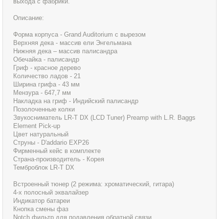
выхода с фабрики.
Описание:
Форма корпуса - Grand Auditorium с вырезом
Верхняя дека - массив ели Энгельмана
Нижняя дека – массив палисандра
Обечайка - палисандр
Гриф - красное дерево
Количество ладов - 21
Ширина грифа - 43 мм
Мензура - 647,7 мм
Накладка на гриф - Индийский палисандр
Позолоченные колки
Звукосниматель LR-T DX (LCD Tuner) Preamp with L.R. Baggs
Element Pick-up
Цвет натуральный
Струны - D'addario EXP26
Фирменный кейс в комплекте
Страна-производитель - Корея
Темброблок LR-T DX
Встроенный тюнер (2 режима: хроматический, гитара)
4-х полосный эквалайзер
Индикатор батареи
Кнопка смены фаз
Notch фильтр для подавления обратной связи