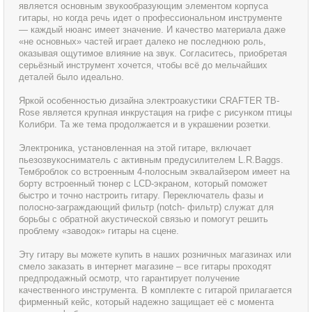
является основным звукообразующим элементом корпуса
гитары, но когда речь идет о профессиональном инструменте
— каждый нюанс имеет значение. И качество материала даже
«не основных» частей играет далеко не последнюю роль,
оказывая ощутимое влияние на звук. Согласитесь, приобретая
серьёзный инструмент хочется, чтобы всё до мельчайших
деталей было идеально.
Яркой особенностью дизайна электроакустики CRAFTER TB-
Rose является крупная инкрустация на грифе с рисунком птицы
Колибри. Та же тема продолжается и в украшении розетки.
Электроника, установленная на этой гитаре, включает
пьезозвукосниматель с активным предусилителем L.R.Baggs.
Темброблок со встроенным 4-полосным эквалайзером имеет на
борту встроенный тюнер с LCD-экраном, который поможет
быстро и точно настроить гитару. Переключатель фазы и
полосно-заграждающий фильтр (notch- фильтр) служат для
борьбы с обратной акустической связью и помогут решить
проблему «заводок» гитары на сцене.
Эту гитару вы можете купить в наших розничных магазинах или
смело заказать в интернет магазине – все гитары проходят
предпродажный осмотр, что гарантирует получение
качественного инструмента. В комплекте с гитарой прилагается
фирменный кейс, который надежно защищает её с момента