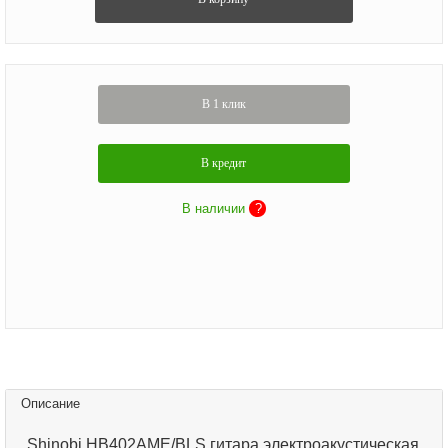
В 1 клик
В кредит
В наличии
?
Описание
Shinobi HB402AME/BLS гитара электроакустическая