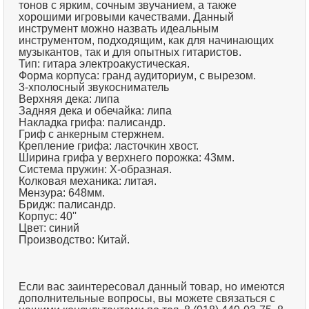
тонов с ярким, сочным звучанием, а также
хорошими игровыми качествами. Данный
инструмент можно назвать идеальным
инструментом, подходящим, как для начинающих
музыкантов, так и для опытных гитаристов.
Тип: гитара электроакустическая.
Форма корпуса: гранд аудиториум, с вырезом.
3-хполосный звукосниматель
Верхняя дека: липа
Задняя дека и обечайка: липа
Накладка грифа: палисандр.
Гриф с анкерным стержнем.
Крепление грифа: ласточкин хвост.
Ширина грифа у верхнего порожка: 43мм.
Система пружин: X-образная.
Колковая механика: литая.
Мензура: 648мм.
Бридж: палисандр.
Корпус: 40''
Цвет: синий
Производство: Китай.
Если вас заинтересовал данный товар, но имеются
дополнительные вопросы, вы можете связаться с