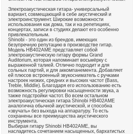
Электроакустическая гитара- универсальный
вариант, совмещающий в себе акустический и
электроинструмент. Широкие возможности
использования как дома, так и на репетициях,
концертах, записи в студиях делают его особенно
привлекательным.
Shinobi - это один из брендов, имеющих
безупречную репутацию в производстве гитар.
Модель HB402AМЕ представляет собой
электроакустическую гитару формы Grand
Auditorium, которая напоминает восьмёрку с
выраженной талией. Отлично подходит и для
сольных партий, и для аккомпанемента. Добавляет
ей плюсов встроенный звукосниматель с ручками
настроек низких, средних и высоких частот (Bass,
Treble, Middle). Благодаря его использованию есть
возможность регулировки насыщенности звука, а
также подстройки частот. Во всем остальном
электроакустическая гитара Shinobi HB402AМЕ
аналогична обычной акустической, и способна
«звучать» без выхода на аппаратуру. То есть
сохранены все преимущества акустического
инструмента.
Выбирая гитару Shinobi HB402AМЕ, вы
насладитесь сочетанием насыщенных, бархатистых