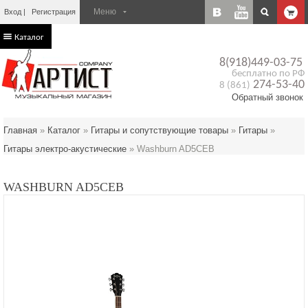
Вход
Регистрация
Каталог
8(918)449-03-75
бесплатно по РФ
274-53-40
8 (861)
Обратный звонок
Главная
»
Каталог
»
Гитары и сопутствующие товары
»
Гитары
»
Гитары электро-акустические
»
Washburn AD5CEB
WASHBURN AD5CEB