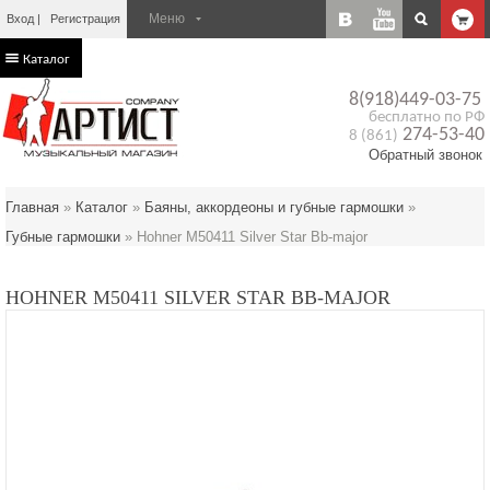
Вход
Регистрация
Каталог
8(918)449-03-75
бесплатно по РФ
274-53-40
8 (861)
Обратный звонок
Главная
»
Каталог
»
Баяны, аккордеоны и губные гармошки
»
Губные гармошки
»
Hohner M50411 Silver Star Bb-major
HOHNER M50411 SILVER STAR BB-MAJOR