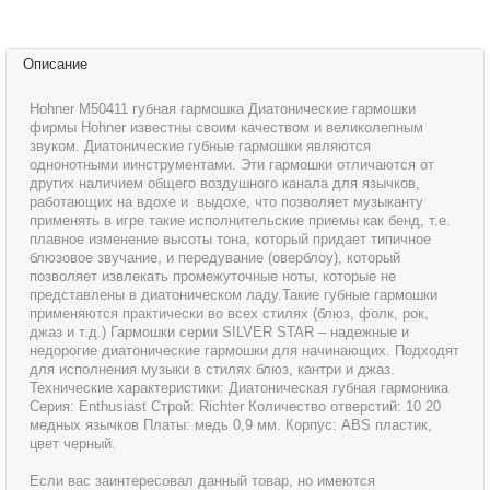
Описание
Hohner M50411 губная гармошка Диатонические гармошки
фирмы Hohner известны своим качеством и великолепным
звуком. Диатонические губные гармошки являются
однонотными иинструментами. Эти гармошки отличаются от
других наличием общего воздушного канала для язычков,
работающих на вдохе и выдохе, что позволяет музыканту
применять в игре такие исполнительские приемы как бенд, т.е.
плавное изменение высоты тона, который придает типичное
блюзовое звучание, и передувание (оверблоу), который
позволяет извлекать промежуточные ноты, которые не
представлены в диатоническом ладу.Такие губные гармошки
применяются практически во всех стилях (блюз, фолк, рок,
джаз и т.д.) Гармошки серии SILVER STAR – надежные и
недорогие диатонические гармошки для начинающих. Подходят
для исполнения музыки в стилях блюз, кантри и джаз.
Технические характеристики: Диатоническая губная гармоника
Серия: Enthusiast Строй: Richter Количество отверстий: 10 20
медных язычков Платы: медь 0,9 мм. Корпус: ABS пластик,
цвет черный.
Если вас заинтересовал данный товар, но имеются