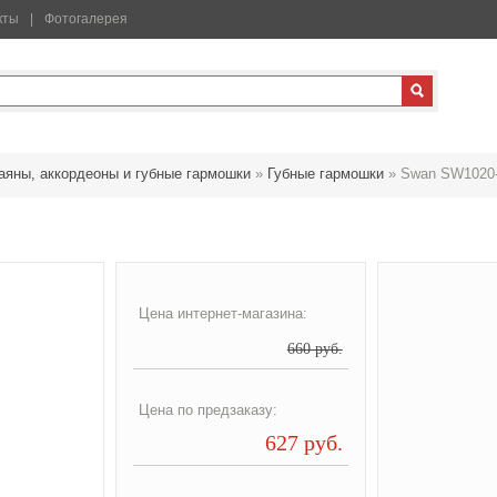
кты
Фотогалерея
аяны, аккордеоны и губные гармошки
»
Губные гармошки
»
Swan SW1020
Цена интернет-магазина:
660 руб.
Цена по предзаказу:
627 руб.