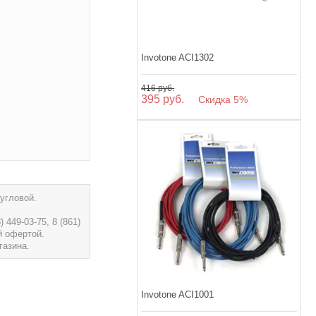
Invotone ACI1302
416 руб.
395 руб.
Скидка 5%
угловой.
449-03-75, 8 (861)
й офертой.
газина.
Invotone ACI1001