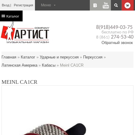
Вход
Регистрация
Каталог
8(918)449-03-75
бесплатно по РФ
274-53-40
8 (861)
Обратный звонок
Главная
»
Каталог
»
Ударные и перкуссия
»
Перкусcия
»
Латинская Америка
»
Кабасы
»
Meinl CA1CR
MEINL CA1CR