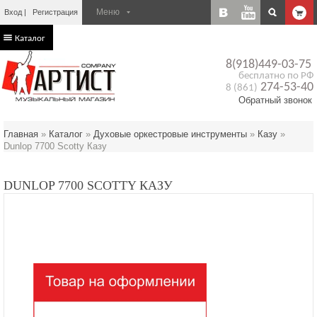
Вход
Регистрация
Каталог
8(918)449-03-75
бесплатно по РФ
274-53-40
8 (861)
Обратный звонок
Главная
»
Каталог
»
Духовые оркестровые инструменты
»
Казу
»
Dunlop 7700 Scotty Казу
DUNLOP 7700 SCOTTY КАЗУ