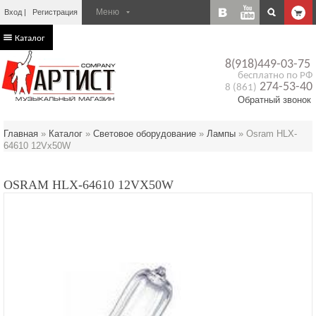
Вход
Регистрация
Каталог
8(918)449-03-75
бесплатно по РФ
274-53-40
8 (861)
Обратный звонок
Главная
»
Каталог
»
Световое оборудование
»
Лампы
»
Osram HLX-
64610 12Vx50W
OSRAM HLX-64610 12VX50W