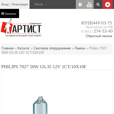
Вход
Регистрация
Каталог
8(918)449-03-75
бесплатно по РФ
274-53-40
8 (861)
Обратный звонок
Главная
»
Каталог
»
Световое оборудование
»
Лампы
»
Philips 7027
50W G6.35 12V 1CT/10X10F
PHILIPS 7027 50W G6.35 12V 1CT/10X10F