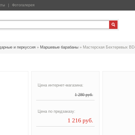
кты
Фотогалерея
дарные и перкуссия
»
Маршевые барабаны
»
Мастерская Бехтеревых BD
Цена интернет-магазина:
1 280 руб.
Цена по предзаказу:
1 216 руб.