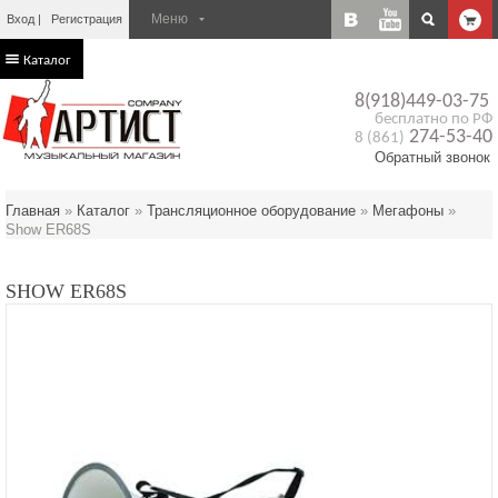
Вход
Регистрация
Каталог
8(918)449-03-75
бесплатно по РФ
274-53-40
8 (861)
Обратный звонок
Главная
»
Каталог
»
Трансляционное оборудование
»
Мегафоны
»
Show ER68S
SHOW ER68S