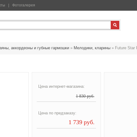
кты
Фотогалерея
аяны, аккордеоны и губные гармошки
»
Мелодики, кларины
»
Future Star
Цена интернет-магазина:
1 830 руб.
Цена по предзаказу:
1 739 руб.