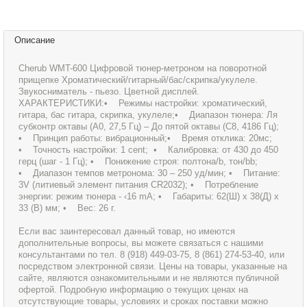
Описание
Cherub WMT-600 Цифровой тюнер-метроном на поворотной
прищепке Хроматический/гитарный/бас/скрипка/укулеле.
Звукосниматель - пьезо. Цветной дисплей.
ХАРАКТЕРИСТИКИ:• Режимы настройки: хроматический,
гитара, бас гитара, скрипка, укулеле;• Диапазон тюнера: Ля
субконтр октавы (A0, 27,5 Гц) – До пятой октавы (С8, 4186 Гц);
• Принцип работы: вибрационный;• Время отклика: 20мс;
• Точность настройки: 1 cent; • Калибровка: от 430 до 450
герц (шаг - 1 Гц); • Понижение строя: полтона/b, тон/bb;
• Диапазон темпов метронома: 30 – 250 уд/мин; • Питание:
3V (литиевый элемент питания CR2032); • Потребление
энергии: режим тюнера - ‹16 mA; • Габариты: 62(Ш) х 38(Д) х
33 (В) мм; • Вес: 26 г.
Если вас заинтересовал данный товар, но имеются
дополнительные вопросы, вы можете связаться с нашими
консультантами по тел. 8 (918) 449-03-75, 8 (861) 274-53-40, или
посредством электронной связи. Цены на товары, указанные на
сайте, являются ознакомительными и не являются публичной
офертой. Подробную информацию о текущих ценах на
отсутствующие товары, условиях и сроках поставки можно