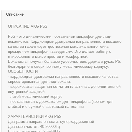
Описание
ОПИСАНИЕ AKG P5S
P5S - это динамический портативный микрофон для лид-
вокалистов. Кардиоидная диаграмма направленности высшего
качества гарантирует достижение максимального гейна,
прежде чем микрофон «заведется». Это делает работу с
микрофоном в миксе простой и комфортной.
Вокалисты получат большое удовольствие, держа в руках P5,
благодаря его сверхпрочному металлическому корпусу.
ОСОБЕННОСТИ
- кардиоидная диаграмма направленности высшего качества,
спроектированная для лид-вокала.
- шероховатая защитная сетчатая пластина с дополнительной
внутренней защитой.
- литой металлический корпус
- поставляется с держателем для микрофона (крепеж для
стойки) и с сумкой с застежкой на молнии
ХАРАКТЕРИСТИКИ AKG P5S
Диаграмма направленности: суперкардиоидный
Диапазон частот: 40-20000Гц
Чувствительность: 2,5мВ/Па