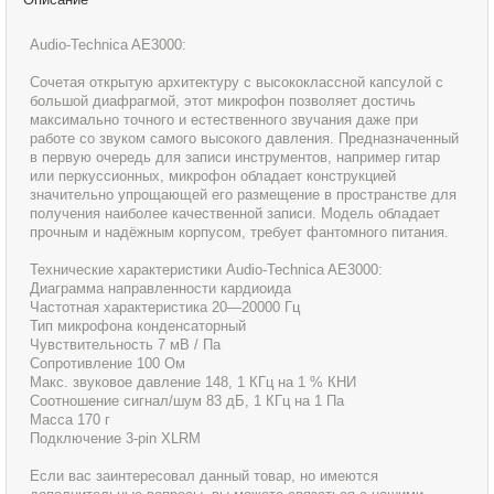
Audio-Technica AE3000:
Сочетая открытую архитектуру с высококлассной капсулой с
большой диафрагмой, этот микрофон позволяет достичь
максимально точного и естественного звучания даже при
работе со звуком самого высокого давления. Предназначенный
в первую очередь для записи инструментов, например гитар
или перкуссионных, микрофон обладает конструкцией
значительно упрощающей его размещение в пространстве для
получения наиболее качественной записи. Модель обладает
прочным и надёжным корпусом, требует фантомного питания.
Технические характеристики Audio-Technica AE3000:
Диаграмма направленности кардиоида
Частотная характеристика 20—20000 Гц
Тип микрофона конденсаторный
Чувствительность 7 мВ / Па
Сопротивление 100 Ом
Макс. звуковое давление 148, 1 КГц на 1 % КНИ
Соотношение сигнал/шум 83 дБ, 1 КГц на 1 Па
Масса 170 г
Подключение 3-pin XLRM
Если вас заинтересовал данный товар, но имеются