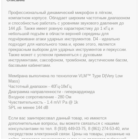
Профессиональный динамический микрофон в лёгком,
компактном корпусе. Обладает широким частотным диапазоном
и способностью работать с уровнями звукового давления до
144 дБ. Также имеет ровную характеристику до 1 кГц и
небольшой подъём в области верхней середины для
подчёркивани атаки ударных инструментов. D4 - идеально
подходит для напольного тома и, кроме этого, является
прекрасным выбором для ударных инструментов и перкуссии.
Также может с успехом применяться с духовыми
инструментами, саксофоном, тромбоном, акустическим басом,
басовыми кабинетами.
Мембрана выполнена по технологии VLM™ Type D(Very Low
Mass)
Частотный диапазон - 40Гц-18кГц
Диаграмма направленности - гиперкардиоида
Входное сопротивление - 280 Ом
Чувствительность - 1.4 mV/ Pa @ 1k
SPL не менее 144 dB
Если вас заинтересовал данный товар, но имеются
дополнительные вопросы, вы можете связаться с нашими
консультантами по тел. 8 (918) 449-03-75, 8 (861) 274-53-40, или
посредством электронной связи. Цены на товары, указанные на