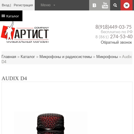
Вход
Регистрация
Каталог
8(918)449-03-75
бесплатно по РФ
274-53-40
8 (861)
Обратный звонок
Главная
»
Каталог
»
Микрофоны и радиосистемы
»
Микрофоны
»
Audix
D4
AUDIX D4