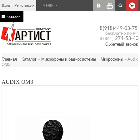
Вход
Регистрация
Каталог
8(918)449-03-75
бесплатно по РФ
274-53-40
8 (861)
Обратный звонок
Главная
»
Каталог
»
Микрофоны и радиосистемы
»
Микрофоны
»
Audix
OM3
AUDIX OM3