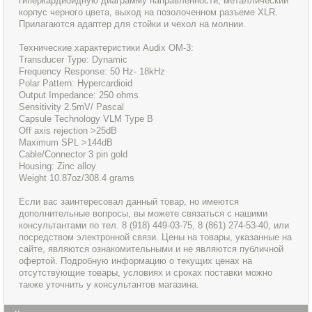
гиперкардиоидную диаграмму направленности, металлический
корпус черного цвета, выход на позолоченном разъеме XLR.
Прилагаются адаптер для стойки и чехол на молнии.
Технические характеристики Audix OM-3:
Transducer Type: Dynamic
Frequency Response: 50 Hz- 18kHz
Polar Pattern: Hypercardioid
Output Impedance: 250 ohms
Sensitivity 2.5mV/ Pascal
Capsule Technology VLM Type B
Off axis rejection >25dB
Maximum SPL >144dB
Cable/Connector 3 pin gold
Housing: Zinc alloy
Weight 10.87oz/308.4 grams
Если вас заинтересовал данный товар, но имеются
дополнительные вопросы, вы можете связаться с нашими
консультантами по тел. 8 (918) 449-03-75, 8 (861) 274-53-40, или
посредством электронной связи. Цены на товары, указанные на
сайте, являются ознакомительными и не являются публичной
офертой. Подробную информацию о текущих ценах на
отсутствующие товары, условиях и сроках поставки можно
также уточнить у консультантов магазина.