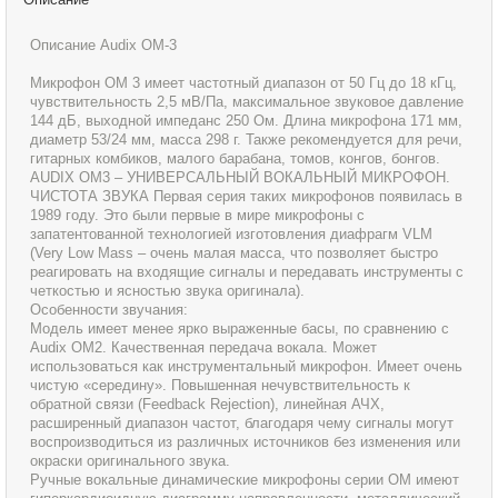
Описание Audix OM-3
Микрофон OM 3 имеет частотный диапазон от 50 Гц до 18 кГц,
чувствительность 2,5 мВ/Па, максимальное звуковое давление
144 дБ, выходной импеданс 250 Ом. Длина микрофона 171 мм,
диаметр 53/24 мм, масса 298 г. Также рекомендуется для речи,
гитарных комбиков, малого барабана, томов, конгов, бонгов.
AUDIX ОМ3 – УНИВЕРСАЛЬНЫЙ ВОКАЛЬНЫЙ МИКРОФОН.
ЧИСТОТА ЗВУКА Первая серия таких микрофонов появилась в
1989 году. Это были первые в мире микрофоны с
запатентованной технологией изготовления диафрагм VLM
(Very Low Mass – очень малая масса, что позволяет быстро
реагировать на входящие сигналы и передавать инструменты с
четкостью и ясностью звука оригинала).
Особенности звучания:
Модель имеет менее ярко выраженные басы, по сравнению с
Audix ОМ2. Качественная передача вокала. Может
использоваться как инструментальный микрофон. Имеет очень
чистую «середину». Повышенная нечувствительность к
обратной связи (Feedback Rejection), линейная АЧХ,
расширенный диапазон частот, благодаря чему сигналы могут
воспроизводиться из различных источников без изменения или
окраски оригинального звука.
Ручные вокальные динамические микрофоны серии OM имеют