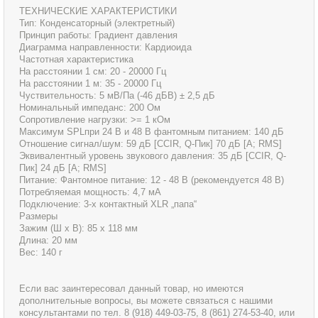
ТЕХНИЧЕСКИЕ ХАРАКТЕРИСТИКИ
Тип: Конденсаторный (электретный)
Принцип работы: Градиент давления
Диаграмма направленности: Кардиоида
Частотная характеристика
На расстоянии 1 см: 20 - 20000 Гц
На расстоянии 1 м: 35 - 20000 Гц
Чуствительность: 5 мВ/Па (-46 дБВ) ± 2,5 дБ
Номинальный импеданс: 200 Ом
Сопротивление нагрузки: >= 1 кОм
Максимум SPLпри 24 В и 48 В фантомным питанием: 140 дБ
Отношение сигнал/шум: 59 дБ [CCIR, Q-Пик] 70 дБ [A; RMS]
Эквивалентный уровень звукового давления: 35 дБ [CCIR, Q-
Пик] 24 дБ [A; RMS]
Питание: Фантомное питание: 12 - 48 В (рекомендуется 48 В)
Потребляемая мощность: 4,7 мА
Подключение: 3-х контактный XLR „папа“
Размеры
Зажим (Ш х В): 85 х 118 мм
Длина: 20 мм
Вес: 140 г
Если вас заинтересовал данный товар, но имеются
дополнительные вопросы, вы можете связаться с нашими
консультантами по тел. 8 (918) 449-03-75, 8 (861) 274-53-40, или