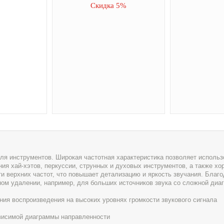
Скидка 5%
для инструментов. Широкая частотная характеристика позволяет исполь
ния хай-хэтов, перкуссии, струнных и духовых инструментов, а также х
и верхних частот, что повышает детализацию и яркость звучания. Благ
ном удалении, например, для больших источников звука со сложной диа
ия воспроизведения на высоких уровнях громкости звукового сигнала
ависимой диаграммы направленности