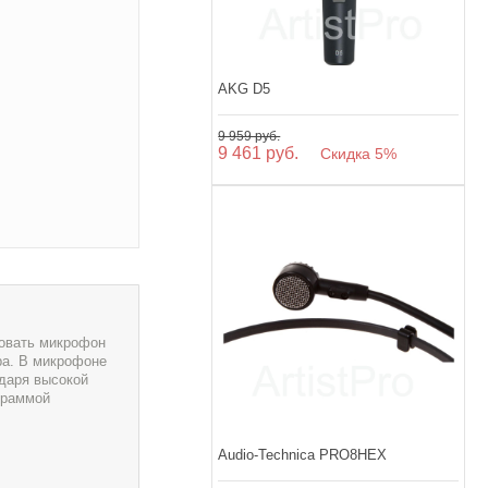
AKG D5
9 959 руб.
9 461 руб.
Скидка 5%
зовать микрофон
ора. В микрофоне
одаря высокой
граммой
Audio-Technica PRO8HEX