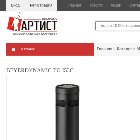
Вход
Регистрация
Главная
Новости
Акции
Конта
Главная
»
Каталог
»
М
Каталог
BEYERDYNAMIC TG I53C