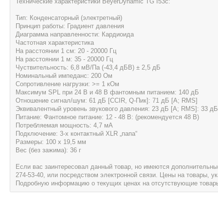
Технические характеристики BeyerDynamic TG I53c:
Тип: Конденсаторный (электретный)
Принцип работы: Градиент давления
Диаграмма направленности: Кардиоида
Частотная характеристика
На расстоянии 1 см: 20 - 20000 Гц
На расстоянии 1 м: 35 - 20000 Гц
Чуствительность: 6,8 мВ/Па (-43,4 дБВ) ± 2,5 дБ
Номинальный импеданс: 200 Ом
Сопротивление нагрузки: >= 1 кОм
Максимум SPL при 24 В и 48 В фантомным питанием: 140 дБ
Отношение сигнал/шум: 61 дБ [CCIR, Q-Пик]: 71 дБ [A; RMS]
Эквивалентный уровень звукового давления: 23 дБ [A; RMS]: 33 дБ
Питание: Фантомное питание: 12 - 48 В: (рекомендуется 48 В)
Потребляемая мощность: 4,7 мА
Подключение: 3-х контактный XLR „папа“
Размеры: 100 х 19,5 мм
Вес (без зажима): 36 г
Если вас заинтересовал данный товар, но имеются дополнительные 
274-53-40, или посредством электронной связи. Цены на товары, 
Подробную информацию о текущих ценах на отсутствующие товары, 