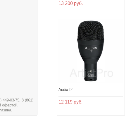
13 200 руб.
Audix f2
449-03-75, 8 (861)
12 119 руб.
й офертой.
газина.