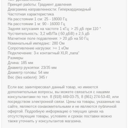
Принцип работы: Градиент давления
Диаграмма направленности: Гиперкардиоидный
Частотная характеристика
На расстоянии 1 см: 25 - 18000 Гц
На расстоянии 1 м: 90 - 16000 Гц
Задняя затухания на частоте 1 кГц: > 25 дБ при 110 °
Чуствительность: 3,2 мВ/Па (-50 дБВ) ± 2,5 дБ
Магнитное поле подавления: > 20 дБ на 50 Гц
Номинальный импеданс: 280 Ом
Сопротивление нагрузки: >= 1 кОм
Подключение: 3-х контактный XLR „папа“
Размеры
Длина: 185 мм
Диаметр рукоятки: 23/35 мм
Диаметр головы: 54 мм
Вес (без кабеля): 345 г
Если вас заинтересовал данный товар, но имеются
дополнительные вопросы, вы можете связаться с нашими
консультантами по тел. 8 (918) 449-03-75, 8 (861) 274-53-40, или
посредством электронной связи. Цены на товары, указанные на
сайте, являются ознакомительными и не являются публичной
офертой. Подробную информацию о текущих ценах на
отсутствующие товары, условиях и сроках поставки можно
также уточнить у консультантов магазина.