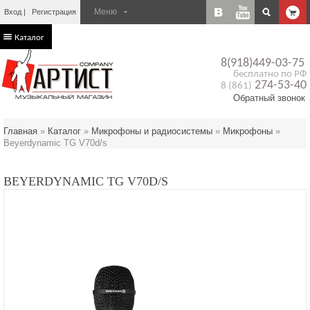
Вход
Регистрация
Каталог
8(918)449-03-75
бесплатно по РФ
274-53-40
8 (861)
Обратный звонок
Главная
»
Каталог
»
Микрофоны и радиосистемы
»
Микрофоны
»
Beyerdynamic TG V70d/s
BEYERDYNAMIC TG V70D/S