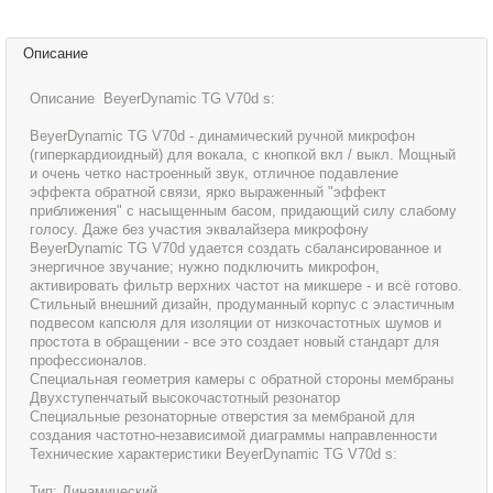
Описание
Описание BeyerDynamic TG V70d s:
BeyerDynamic TG V70d - динамический ручной микрофон
(гиперкардиоидный) для вокала, с кнопкой вкл / выкл. Мощный
и очень четко настроенный звук, отличное подавление
эффекта обратной связи, ярко выраженный "эффект
приближения" с насыщенным басом, придающий силу слабому
голосу. Даже без участия эквалайзера микрофону
BeyerDynamic TG V70d удается создать сбалансированное и
энергичное звучание; нужно подключить микрофон,
активировать фильтр верхних частот на микшере - и всё готово.
Стильный внешний дизайн, продуманный корпус с эластичным
подвесом капсюля для изоляции от низкочастотных шумов и
простота в обращении - все это создает новый стандарт для
профессионалов.
Специальная геометрия камеры с обратной стороны мембраны
Двухступенчатый высокочастотный резонатор
Специальные резонаторные отверстия за мембраной для
создания частотно-независимой диаграммы направленности
Технические характеристики BeyerDynamic TG V70d s:
Тип: Динамический