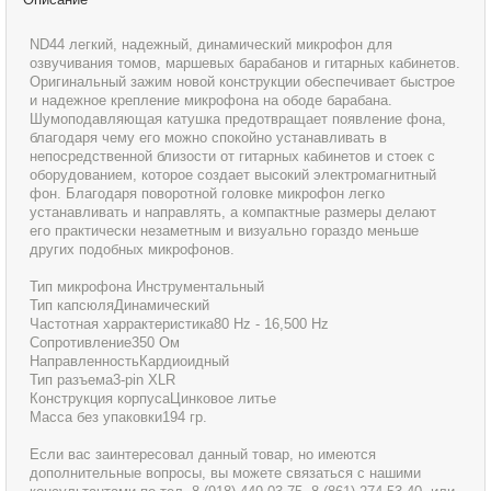
ND44 легкий, надежный, динамический микрофон для
озвучивания томов, маршевых барабанов и гитарных кабинетов.
Оригинальный зажим новой конструкции обеспечивает быстрое
и надежное крепление микрофона на ободе барабана.
Шумоподавляющая катушка предотвращает появление фона,
благодаря чему его можно спокойно устанавливать в
непосредственной близости от гитарных кабинетов и стоек с
оборудованием, которое создает высокий электромагнитный
фон. Благодаря поворотной головке микрофон легко
устанавливать и направлять, а компактные размеры делают
его практически незаметным и визуально гораздо меньше
других подобных микрофонов.
Тип микрофона Инструментальный
Тип капсюляДинамический
Частотная харрактеристика80 Hz - 16,500 Hz
Сопротивление350 Oм
НаправленностьКардиоидный
Тип разъема3-pin XLR
Конструкция корпусаЦинковое литье
Масса без упаковки194 гр.
Если вас заинтересовал данный товар, но имеются
дополнительные вопросы, вы можете связаться с нашими