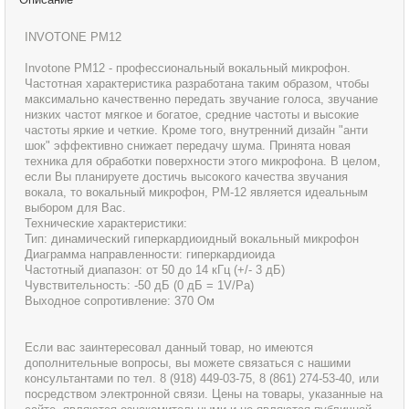
INVOTONE PM12
Invotone PM12 - профессиональный вокальный микрофон.
Частотная характеристика разработана таким образом, чтобы
максимально качественно передать звучание голоса, звучание
низких частот мягкое и богатое, средние частоты и высокие
частоты яркие и четкие. Кроме того, внутренний дизайн "анти
шок" эффективно снижает передачу шума. Принята новая
техника для обработки поверхности этого микрофона. В целом,
если Вы планируете достичь высокого качества звучания
вокала, то вокальный микрофон, PM-12 является идеальным
выбором для Вас.
Технические характеристики:
Тип: динамический гиперкардиоидный вокальный микрофон
Диаграмма направленности: гиперкардиоида
Частотный диапазон: от 50 до 14 кГц (+/- 3 дБ)
Чувствительность: -50 дБ (0 дБ = 1V/Pa)
Выходное сопротивление: 370 Ом
Если вас заинтересовал данный товар, но имеются
дополнительные вопросы, вы можете связаться с нашими
консультантами по тел. 8 (918) 449-03-75, 8 (861) 274-53-40, или
посредством электронной связи. Цены на товары, указанные на