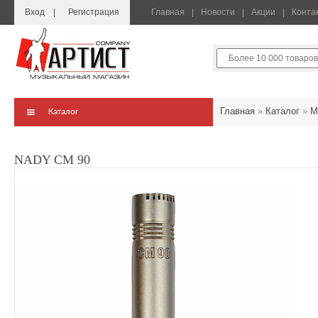
Вход
Регистрация
Главная
Новости
Акции
Конта
Главная
»
Каталог
»
М
Каталог
NADY CM 90