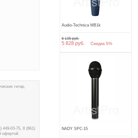
Audio-Technica MB1k
6 135 руб.
5 828 руб.
Скидка 5%
еских гитар,
449-03-75, 8 (861)
NADY SPC-15
й офертой.