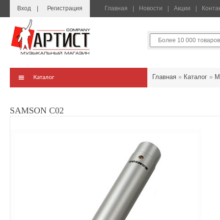
Вход
Регистрация
Главная
Новости
Акции
Конта
Главная
»
Каталог
»
М
Каталог
SAMSON C02