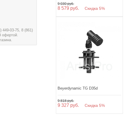
9 030 руб.
8 579 руб.
Скидка 5%
449-03-75, 8 (861)
й офертой.
газина.
Beyerdynamic TG D35d
9 818 руб.
9 327 руб.
Скидка 5%