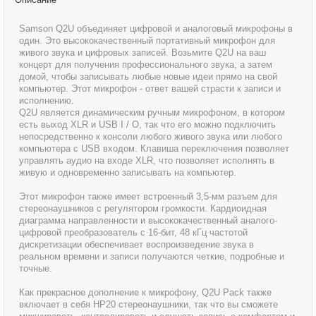
Samson Q2U объединяет цифровой и аналоговый микрофоны в
один. Это высококачественный портативный микрофон для
живого звука и цифровых записей. Возьмите Q2U на ваш
концерт для получения профессионального звука, а затем
домой, чтобы записывать любые новые идеи прямо на свой
компьютер. Этот микрофон - ответ вашей страсти к записи и
исполнению.
Q2U является динамическим ручным микрофоном, в котором
есть выход XLR и USB I / O, так что его можно подключить
непосредственно к консоли любого живого звука или любого
компьютера с USB входом. Клавиша переключения позволяет
управлять аудио на входе XLR, что позволяет исполнять в
живую и одновременно записывать на компьютер.
Этот микрофон также имеет встроенный 3,5-мм разъем для
стереонаушников с регулятором громкости. Кардиоидная
диаграмма направленности и высококачественный аналого-
цифровой преобразователь с 16-бит, 48 кГц частотой
дискретизации обеспечивает воспроизведение звука в
реальном времени и записи получаются четкие, подробные и
точные.
Как прекрасное дополнение к микрофону, Q2U Pack также
включает в себя HP20 стереонаушники, так что вы сможете