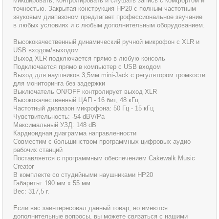
микшировать, контролировать и слушать запись с комфортом и
точностью. Закрытая конструкция HP20 с полным частотным
звуковым диапазоном предлагает профессиональное звучание
в любых условиях и с любым дополнительным оборудованием.
Высококачественный динамический ручной микрофон с XLR и
USB входом/выходом
Выход XLR подключается прямо в любую консоль
Подключается прямо в компьютер с USB входом
Выход для наушников 3,5мм mini-Jack с регулятором громкости
для мониторинга без задержки
Выключатель ON/OFF контролирует выход XLR
Высококачественный ЦАП - 16 бит, 48 кГц
Частотный диапазон микрофона: 50 Гц - 15 кГц
Чувствительность: -54 dBV/Pa
Максимальный УЗД: 148 dB
Кардиоидная диаграмма направленности
Совместим с большинством программных цифровых аудио
рабочих станций
Поставляется с программным обеспечением Cakewalk Music
Creator
В комплекте со студийными наушниками HP20
Габариты: 190 мм x 55 мм
Вес: 317,5 г.
Если вас заинтересовал данный товар, но имеются
дополнительные вопросы, вы можете связаться с нашими