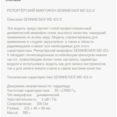
РЕПОРТЁРСКИЙ МИКРОФОН SENNHEISER MD 421-II
Описание SENNHEISER MD 421-II:
Эта модель представляет собой профессиональный
динамический микрофон очень высокого качества, нашедший
применение по всему миру. Модель спроектирована для
применения в студиях звукозаписи, а также в области
радиовещания и имеет все необходимые для этого
характеристики. Репортёрский микрофон SENNHEISER MD 421-
II обладает пятипозиционным ослабляющим фильтром нижних
частот, позволяющим более тонко настроить параметры
модели и использовать модель как для записи инструментов,
так и для записи вокала и речи в самом высоком качестве.
Технические характеристики SENNHEISER MD 421-II:
Диаграмма направленности: кардиоида
Частотная характеристика: 30—17000 Гц
Тип микрофона: динамический
Чувствительность: 2 мВ / Па
Сопротивление: 200 Ом
Размер: 215 х 46 х 49 мм
Масса: 385 г