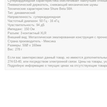
Суперкардиоидная характеристика обеспечивает наилучшее отноше
Пневматический держатель, снижающий механические шумы
Технические характеристики Shure Beta 58A:
Тип: динамический
Направленность: суперкардиоидная
Частотный диапазон: 50 Гц - 16 кГц
Чувствительность: 94 дБ
Импеданс: 150 Ом
Разъем: 3-контактный XLR
Внешний вид: Металлическая эмалированная конструкция с прочно
Страна производитель - Мексика
Размеры: 50Ø х 160мм
Вес: 278 г
Если вас заинтересовал данный товар, но имеются дополнительные 
274-53-40, или посредством электронной связи. Цены на товары, 
Подробную информацию о текущих ценах на отсутствующие товары, 