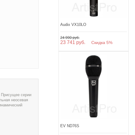
Audix VX10LO
24 990 руб.
23 741 руб.
Скидка 5%
. Присущее серии
льная неосевая
инамический
EV ND76S