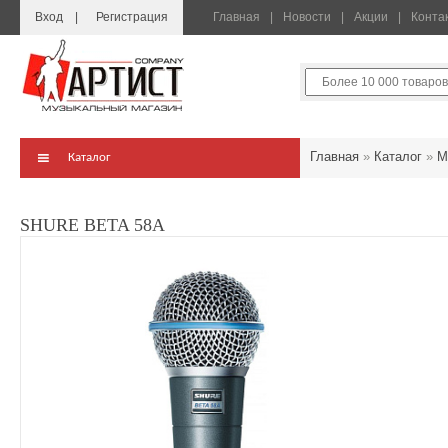
Вход
Регистрация
Главная
Новости
Акции
Конта
Главная
»
Каталог
»
М
Каталог
SHURE BETA 58A