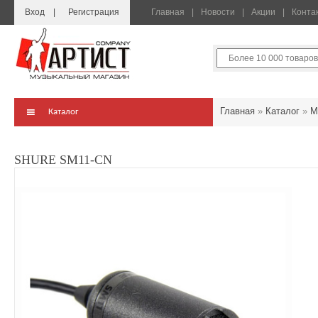
Вход
Регистрация
Главная
Новости
Акции
Конта
Главная
»
Каталог
»
М
Каталог
SHURE SM11-CN