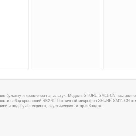
ие-булавку и крепление на галстук. Модель SHURE SM11-CN поставляе
рести набор креплений RK279. Петличный микрофон SHURE SM11-CN от
иси и подзвучке скрипок, акустических гитар и банджо.