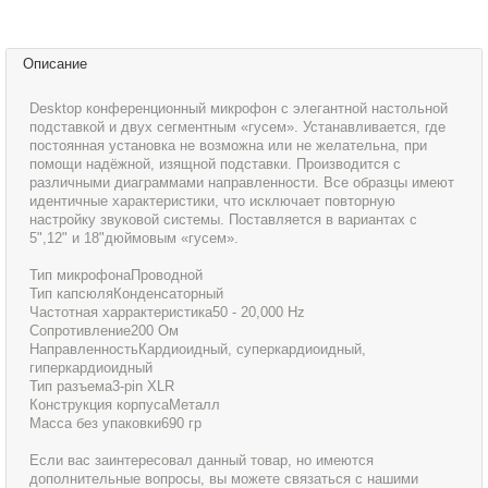
Описание
Desktop конференционный микрофон с элегантной настольной
подставкой и двух сегментным «гусем». Устанавливается, где
постоянная установка не возможна или не желательна, при
помощи надёжной, изящной подставки. Производится с
различными диаграммами направленности. Все образцы имеют
идентичные характеристики, что исключает повторную
настройку звуковой системы. Поставляется в вариантах с
5",12" и 18"дюймовым «гусем».
Тип микрофонаПроводной
Тип капсюляКонденсаторный
Частотная харрактеристика50 - 20,000 Hz
Сопротивление200 Ом
НаправленностьКардиоидный, суперкардиоидный,
гиперкардиоидный
Тип разъема3-pin XLR
Конструкция корпусаМеталл
Масса без упаковки690 гр
Если вас заинтересовал данный товар, но имеются
дополнительные вопросы, вы можете связаться с нашими