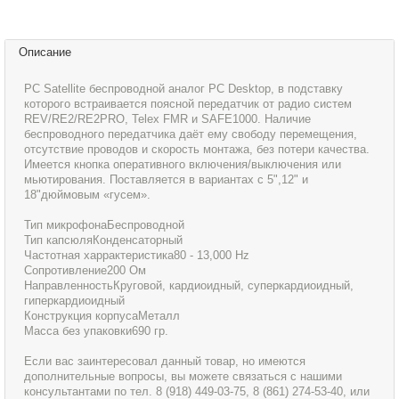
Описание
PC Satellite беспроводной аналог PC Desktop, в подставку
которого встраивается поясной передатчик от радио систем
REV/RE2/RE2PRO, Telex FMR и SAFE1000. Наличие
беспроводного передатчика даёт ему свободу перемещения,
отсутствие проводов и скорость монтажа, без потери качества.
Имеется кнопка оперативного включения/выключения или
мьютирования. Поставляется в вариантах с 5",12" и
18"дюймовым «гусем».
Тип микрофонаБеспроводной
Тип капсюляКонденсаторный
Частотная харрактеристика80 - 13,000 Hz
Сопротивление200 Ом
НаправленностьКруговой, кардиоидный, суперкардиоидный,
гиперкардиоидный
Конструкция корпусаМеталл
Масса без упаковки690 гр.
Если вас заинтересовал данный товар, но имеются
дополнительные вопросы, вы можете связаться с нашими
консультантами по тел. 8 (918) 449-03-75, 8 (861) 274-53-40, или