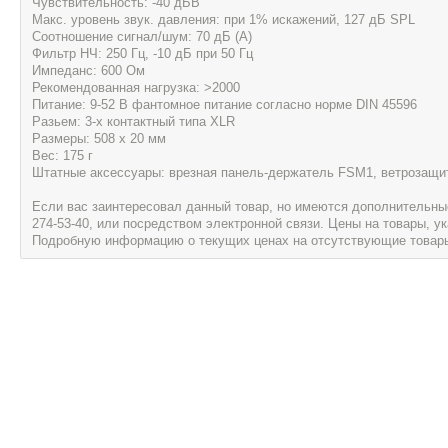
Чувствительность: -40 дБВ
Макс. уровень звук. давления: при 1% искажений, 127 дБ SPL
Соотношение сигнал/шум: 70 дБ (А)
Фильтр НЧ: 250 Гц, -10 дБ при 50 Гц
Импеданс: 600 Ом
Рекомендованная нагрузка: >2000
Питаниe: 9-52 В фантомное питание согласно норме DIN 45596
Разьем: 3-х контактный типа XLR
Размеры: 508 х 20 мм
Вес: 175 г
Штатные аксессуары: врезная панель-держатель FSM1, ветрозащ
Если вас заинтересовал данный товар, но имеются дополнительные 
274-53-40, или посредством электронной связи. Цены на товары, 
Подробную информацию о текущих ценах на отсутствующие товары, 