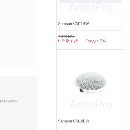
Samson CM11BW
7 272 руб.
6 908 руб.
Скидка 5%
вленности
Samson CM10BW