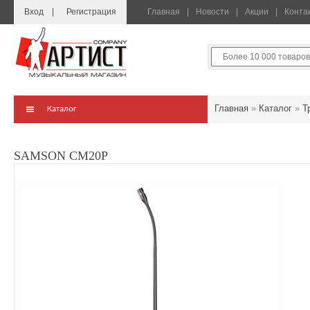
Вход
Регистрация
Главная
Новости
Акции
Конта
Главная
»
Каталог
»
Т
Каталог
SAMSON CM20P