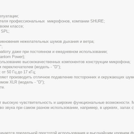
плуатации;
одителя профессиональных микрофонов, компании SHURE;
воем классе;
 SPL;
икновения нежелательных шумов дыхания и ветра;
";
работу даже при постоянном и ежедневном использовании;
antom Power);
пользованию высококачественных компонентов конструкции микрофона;
переключателем (модель - "D");
от 50 Гц до 17 кГц;
ляют производить отличное подавление посторонних и окружающих шум
мом XLR (модель - "D");
те.
еет высокую чувствительность и широкие функциональные возможности.
о звука при самом разном использовании, например, в церквях, залах 
ичается предельной простотой использования и высочайшим уровнем ф