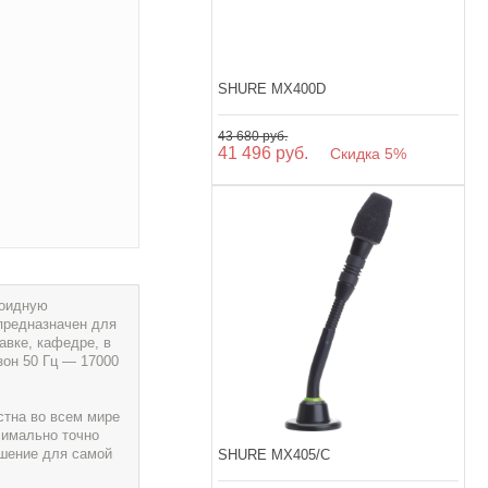
SHURE MX400D
43 680 руб.
41 496 руб.
Скидка 5%
иоидную
предназначен для
авке, кафедре, в
зон 50 Гц — 17000
тна во всем мире
симально точно
шение для самой
SHURE MX405/C