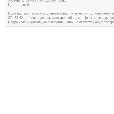
Уровень влажности: от 0 до 95 проц.;
Цвет: черный.
Если вас заинтересовал данный товар, но имеются дополнительные 
274-53-40, или посредством электронной связи. Цены на товары, 
Подробную информацию о текущих ценах на отсутствующие товары, 
Информация
Сервис и об
Новости
Гарантия
Акции
Предзаказ
Бренды
Наши маг