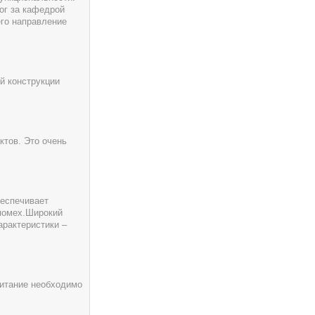
ог за кафедрой
его направление
й конструкции
ктов. Это очень
беспечивает
помех.Широкий
арактеристики –
питание необходимо