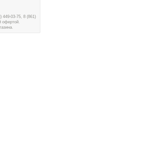
449-03-75, 8 (861)
й офертой.
газина.
проезд Плановый, 17
пересечение с ул. Школьная, остановка общественного