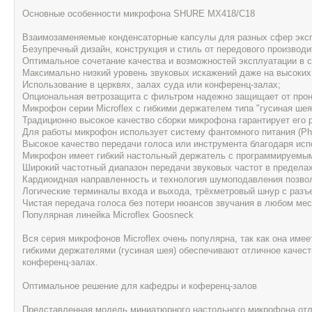
Основные особенности микрофона SHURE MX418/С18
Взаимозаменяемые конденсаторные капсулы для разных сфер экс
Безупречный дизайн, конструкция и стиль от передового произв
Оптимальное сочетание качества и возможностей эксплуатации в с
Максимально низкий уровень звуковых искажений даже на высоких
Использование в церквях, залах суда или конференц-залах;
Опциональная ветрозащита с фильтром надежно защищает от прон
Микрофон серии Microflex с гибкими держателем типа "гусиная шея
Традиционно высокое качество сборки микрофона гарантирует его 
Для работы микрофон использует систему фантомного питания (Ph
Высокое качество передачи голоса или инструмента благодаря ис
Микрофон имеет гибкий настольный держатель с программируемым 
Широкий частотный диапазон передачи звуковых частот в пределах 
Кардиоидная направленность и технология шумоподавления позво
Логические терминалы входа и выхода, трёхметровый шнур с разъе
Чистая передача голоса без потери нюансов звучания в любом мес
Популярная линейка Microflex Goosneck
Вся серия микрофонов Microflex очень популярна, так как она им
гибкими держателями (гусиная шея) обеспечивают отличное качеств
конференц-залах.
Оптимальное решение для кафедры и коференц-залов
Представленная модель миниатюрного настольного микрофона отл