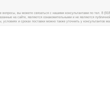
вопросы, вы можете связаться с нашими консультантами по тел. 8 (918) 
указанные на сайте, являются ознакомительными и не являются публично
условиях и сроках поставки можно также уточнить у консультантов ма
служивание
О магазине
Магазин Артист
Адрес:
350059
,
Краснодар
,
(Вход с улицы Северной на 
азины