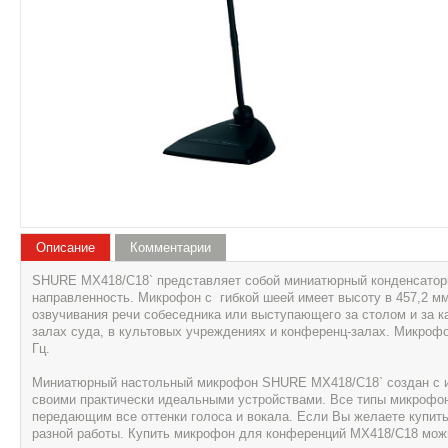
Описание
Комментарии
SHURE MX418/С18` представляет собой миниатюрный конденсатор
направленность. Микрофон с гибкой шеей имеет высоту в 457,2 мм
озвучивания речи собеседника или выступающего за столом и за к
залах суда, в культовых учреждениях и конференц-залах. Микроф
Гц.
Миниатюрный настольный микрофон SHURE MX418/С18` создан с ис
своими практически идеальными устройствами. Все типы микрофон
передающим все оттенки голоса и вокала. Если Вы желаете купи
разной работы. Купить микрофон для конференций MX418/С18 можн