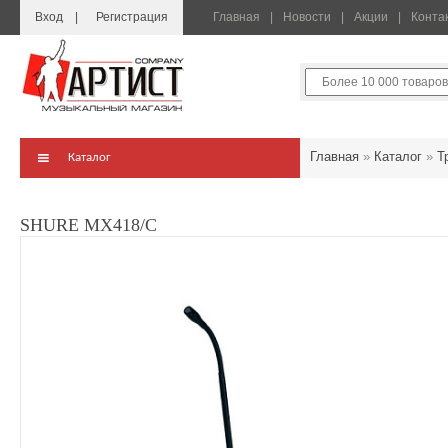
Вход
Регистрация
Главная
Новости
Акции
Конта
Главная
»
Каталог
»
Т
Каталог
SHURE MX418/C