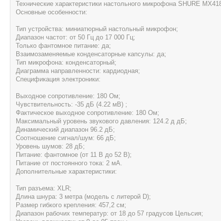
Технические характеристики настольного микрофона SHURE MX418
Основные особенности:
Тип устройства: миниатюрный настольный микрофон;
Диапазон частот: от 50 Гц до 17 000 Гц;
Только фантомное питание: да;
Взаимозаменяемые конденсаторные капсулы: да;
Тип микрофона: конденсаторный;
Диаграмма направленности: кардиодная;
Спецификация электроники:
Выходное сопротивление: 180 Ом;
Чувствительность: -35 дБ (4.22 мВ) ;
Фактическое выходное сопротивление: 180 Ом;
Максимальный уровень звукового давления: 124.2 д дБ;
Динамический диапазон 96.2 дБ;
Соотношение сигнал/шум: 66 дБ;
Уровень шумов: 28 дБ;
Питание: фантомное (от 11 В до 52 В);
Питание от постоянного тока: 2 мА.
Дополнительные характеристики:
Тип разъема: XLR;
Длина шнура: 3 метра (модель с литерой D);
Размер гибкого крепления: 457,2 см;
Диапазон рабочих температур: от 18 до 57 градусов Цельсия;