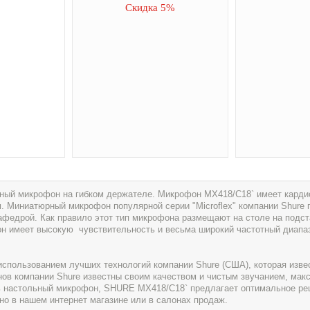
Скидка 5%
ный микрофон на гибком держателе. Микрофон MX418/С18` имеет кард
. Миниатюрный микрофон популярной серии "Microflex" компании Shure 
афедрой. Как правило этот тип микрофона размещают на столе на подст
он имеет высокую чувствительность и весьма широкий частотный диапа
пользованием лучших технологий компании Shure (США), которая извес
ов компании Shure известны своим качеством и чистым звучанием, мак
ть настольный микрофон, SHURE MX418/С18` предлагает оптимальное ре
о в нашем интернет магазине или в салонах продаж.