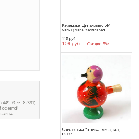
Керамика Щипановых SM
свистулька маленькая
115 руб.
109 руб.
Скидка 5%
449-03-75, 8 (861)
й офертой.
газина.
Свистулька "птичка, лиса, кот,
петух"