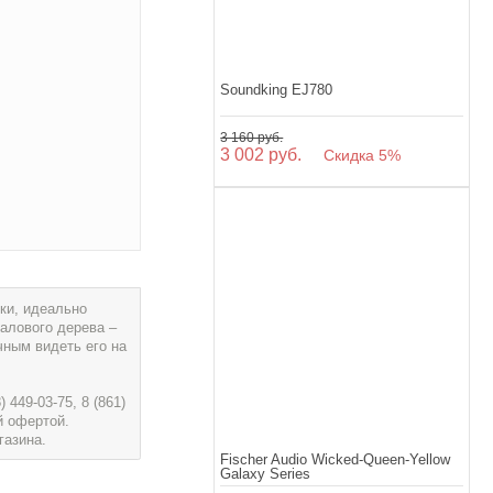
Soundking EJ780
3 160 руб.
3 002 руб.
Скидка 5%
ки, идеально
алового дерева –
чным видеть его на
449-03-75, 8 (861)
й офертой.
газина.
Fischer Audio Wicked-Queen-Yellow
Galaxy Series