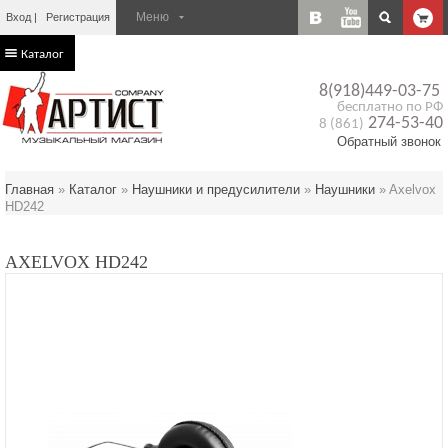
Вход
Регистрация
Каталог
8(918)449-03-75
бесплатно по РФ
274-53-40
8 (861)
Обратный звонок
Главная
»
Каталог
»
Наушники и предусилители
»
Наушники
»
Axelvox
HD242
AXELVOX HD242