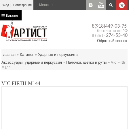
Вход
Регистрация
Каталог
8(918)449-03-75
бесплатно по РФ
274-53-40
8 (861)
Обратный звонок
Главная
»
Каталог
»
Ударные и перкуссия
»
Аксессуары, ударные и перкуссия
»
Палочки, щетки и руты
»
Vic Firth
M144
VIC FIRTH M144