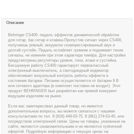
Описание
Behringer CS400- педаль эффектов динамической обработки
для гитар, бас-гитар и клавиш-Пропустив сигнал через CS400,
получаешь ровный, аккуратно скомпрессированный звук и
долгий сустейн. Педаль ослабляет громкие и поднимает тихие
сигналы, не изменяя при этом характера тембра. Для настройки
предусмотрены регуляторы уровня, тона, атаки и сустейна.
Бесшумную работу CS400 гарантирует первоклассный
электронный выключатель, а светодиодный индикатор
обеспечивает визуальный контроль работы эффекта и
состояния батареи. Питание осуществляется от батареи 9 В
или сетевого адаптера (в комплект поставки не входит). Этот
продукт BEHRINGER был разработан как прямой конкурент
ведущим изделиям на рынке.
Если вас заинтересовал данный товар, но имеются
дополнительные вопросы, вы можете связаться с нашими
консультантами по тел. 8 (918) 449-03-75, 8 (861) 274-53-40, или
посредством электронной связи. Цены на товары, указанные на
сайте, являются ознакомительными и не являются публичной
офертой. Подробную информацию о текущих ценах на