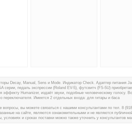
торы Decay, Manual, Sens и Mode. Индикатор Check. Адаптер питания Jac
A серии, педаль экспрессии (Roland EV-5), футсвитч (FS-5U) приобрета
я эффекту Humanizer, издаёт звуки, подобные человеческому голосу. В
о переключателя. Имеется 2 отдельных входа: для гитары и баса
вопросы, вы можете связаться с нашими консультантами по тел. 8 (918) 
указанные на сайте, являются ознакомительными и не являются публично
условиях и сроках поставки можно также уточнить у консультантов ма