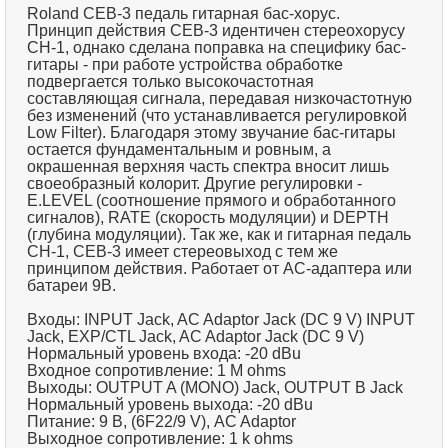
Roland CEB-3 педаль гитарная бас-хорус.
Принцип действия CEB-3 идентичен стереохорусу
CH-1, однако сделана поправка на специфику бас-
гитары - при работе устройства обработке
подвергается только высокочастотная
составляющая сигнала, передавая низкочастотную
без изменений (что устанавливается регулировкой
Low Filter). Благодаря этому звучание бас-гитары
остается фундаментальным и ровным, а
окрашенная верхняя часть спектра вносит лишь
своеобразный колорит. Другие регулировки -
E.LEVEL (соотношение прямого и обработанного
сигналов), RATE (скорость модуляции) и DEPTH
(глубина модуляции). Так же, как и гитарная педаль
CH-1, CEB-3 имеет стереовыход с тем же
принципом действия. Работает от АС-адаптера или
батареи 9В.
Входы: INPUT Jack, AC Adaptor Jack (DC 9 V) INPUT
Jack, EXP/CTL Jack, AC Adaptor Jack (DC 9 V)
Нормальный уровень входа: -20 dBu
Входное сопротивление: 1 M ohms
Выходы: OUTPUT A (MONO) Jack, OUTPUT B Jack
Нормальный уровень выхода: -20 dBu
Питание: 9 В, (6F22/9 V), AC Adaptor
Выходное сопротивление: 1 k ohms