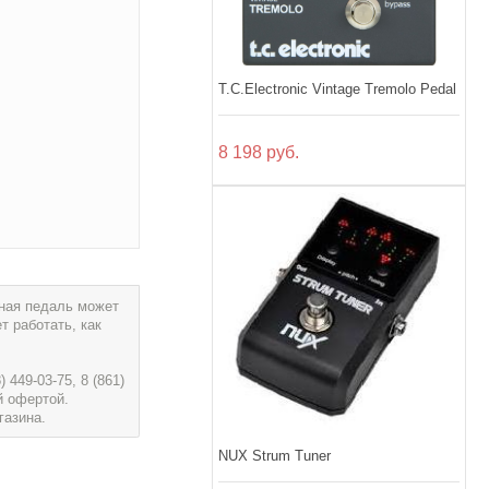
T.C.Electronic Vintage Tremolo Pedal
8 198 руб.
ьная педаль может
 работать, как
449-03-75, 8 (861)
й офертой.
газина.
NUX Strum Tuner