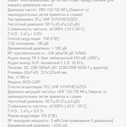
Канал: Многоканальная, до 80 частотных предустановок для
каждого диапазона частот
Диапазон частот: УВЧ 710-726 МГц (Зависит от
законодательных актов принятых в стране)
Тип приёмника: PLL UHF SYNTHESIZED
Частотный диапазон: 50 Гц-15 кГц (±3 дБ)
Стабильность частоты: ±0.005% (-10`C-50`C]
T.H.D.: 1 кГц < 0.8%
Способ модуляции : FM (F3E)
С/Ш отношение: >90 дБ
Динамический диапазон: > 100 дБ
RF чувствительность: -100 дБм/30 дБ SINAD
Аудио выход TR 6.3мм: небалансный 550 мВ ±20КГц
Аудио выход XLR: балансный 1.1 В, 20 КГц
Питание: DC 15В/ 500мА (AC 115В/230В 50/60 Гц адаптер)
Размеры (ШxГxВ): 217x122x44 мм.
Вес: 0.385 кг
Модель MOD-126P
Способ осцилляции: PLL UHF SYNTHESIZED
Диапазон несущей частоты: UHF 710-726 МГц Зависит от
законодательных актов принятых в стране
Частотный диапазон: 50 Гц-15 кГц (±3 дБ)
Стабильность частоты: ±0.005% (-10`C~ 50`C]
T.H.D.: 1 кГц < 0,8 %
Режим модуляции: FM (F3E)
RF выходная мощность: 5 мВт [настраиваемые 3 диапазона]
Динамический диапазон: >1OO дБ