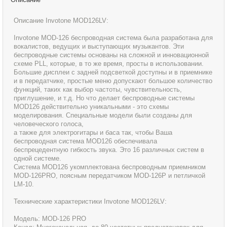
Описание Invotone MOD126LV:
Invotone MOD-126 беспроводная система была разработана для
вокалистов, ведущих и выступающих музыкантов. Эти
беспроводные системы основаны на сложной и инновационной
схеме PLL, которые, в то же время, просты в использовании.
Большие дисплеи с задней подсветкой доступны и в приемнике
и в передатчике, простые меню допускают большое количество
функций, таких как выбор частоты, чувствительность,
приглушение, и т.д. Но что делает беспроводные системы
MOD126 действительно уникальными - это схемы
моделирования. Специальные модели были созданы для
человеческого голоса,
а также для электрогитары и баса так, чтобы Ваша
беспроводная система MOD126 обеспечивала
беспрецедентную гибкость звука. Это 16 различных систем в
одной системе.
Система MOD126 укомплектована беспроводным приемником
MOD-126PRO, поясным передатчиком MOD-126P и петличкой
LM-10.
Технические характеристики Invotone MOD126LV:
Модель: MOD-126 PRO