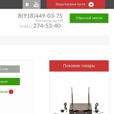
Ваша корзина пуста
8(918)449-03-75
Обратный звонок
бесплатно по РФ
274-53-40
8 (861)
Похожие товары
1 клик
кредит
личии
?