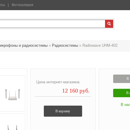
кты
Фотогалерея
икрофоны и радиосистемы
»
Радиосистемы
»
Radiowave UHM-402
В 
Цена интернет-магазина:
12 160 руб.
В 
В на
В корзину