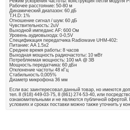
Режим ускорения частоты: конструкция петли модуля P
Рабочее расстояние: 50-80 м
Динамический диапазон: 60 дБ
T.H.D: 1%
Отношение сигнал / шум: 60 дБ
Чувствительность: 2uV
Выходной импеданс AF: 600 Ом
Уровень аудиовыхода: 0-0,5V
Спецификация передатчика Radiowave UHM-402:
Питание: AA 1.5x2
Среднее время работы: 8 часов
Выходная мощность радиочастоты: 10 мВт
Потребляемая мощность: 100 мА @ 3В
Мощность передатчика: 60 дБн
Отклонение частоты 48 кГц
Стабильность 0,005%
Диаметр микрофона 36 мм
Если вас заинтересовал данный товар, но имеются до
тел. 8 (918) 449-03-75, 8 (861) 274-53-40, или посредс
ознакомительными и не являются публичной офертой.
условиях и сроках поставки можно также уточнить у ко